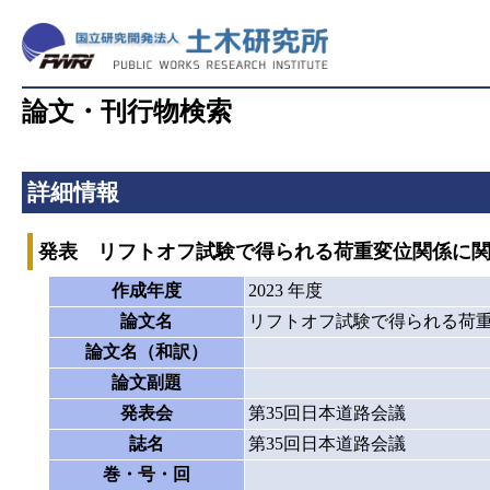
論文・刊行物検索
詳細情報
発表 リフトオフ試験で得られる荷重変位関係に
作成年度
2023 年度
論文名
リフトオフ試験で得られる荷
論文名（和訳）
論文副題
発表会
第35回日本道路会議
誌名
第35回日本道路会議
巻・号・回