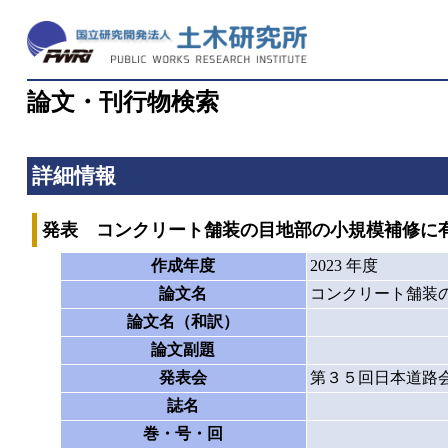
論文・刊行物検索
詳細情報
発表 コンクリート舗装の目地部の小規模補修に
作成年度
2023 年度
論文名
コンクリート舗装
論文名（和訳）
論文副題
発表会
第３５回日本道路
誌名
巻・号・回