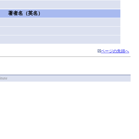
著者名（英名）
ページの先頭へ
itute