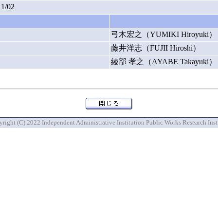
11/02
弓木宏之（YUMIKI Hiroyuki）
藤井洋志（FUJII Hiroshi）
綾部 孝之（AYABE Takayuki）
right (C) 2022 Independent Administrative Institution Public Works Research Inst