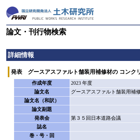
論文・刊行物検索
詳細情報
発表 グースアスファルト舗装用補修材の コンク
作成年度
2023 年度
論文名
グースアスファルト舗装用補修
論文名（和訳）
論文副題
発表会
第３５回日本道路会議
誌名
巻・号・回