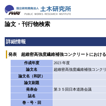
論文・刊行物検索
詳細情報
発表 超緻密高強度繊維補強コンクリートにおけ
作成年度
2023 年度
論文名
超緻密高強度繊維補強コンク
論文名（和訳）
論文副題
発表会
第３５回日本道路会議
誌名
巻・号・回