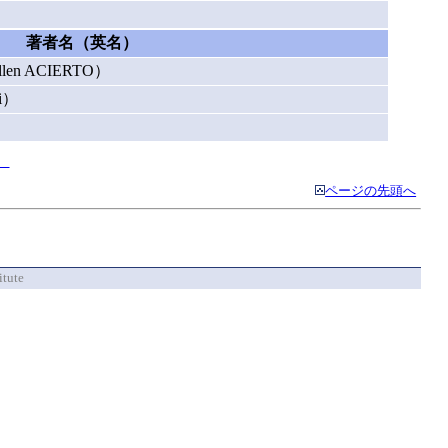
著者名（英名）
Allen ACIERTO）
i）
】
ページの先頭へ
itute