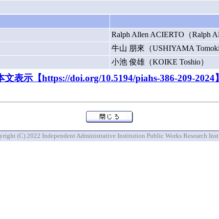
Ralph Allen ACIERTO（Ralph 
牛山 朋來（USHIYAMA Tomok
小池 俊雄（KOIKE Toshio）
本文表示【https://doi.org/10.5194/piahs-386-209-2024
right (C) 2022 Independent Administrative Institution Public Works Research Inst