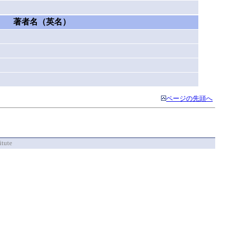
著者名（英名）
）
ページの先頭へ
itute