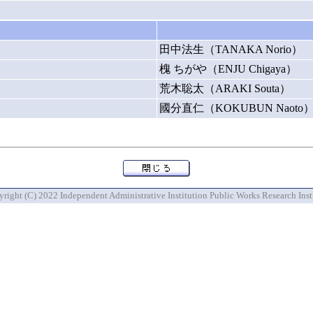
田中法生（TANAKA Norio）
槐 ちがや（ENJU Chigaya）
荒木聡太（ARAKI Souta）
國分直仁（KOKUBUN Naoto
right (C) 2022 Independent Administrative Institution Public Works Research Inst