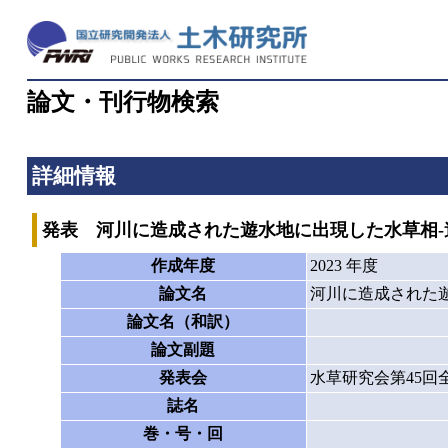
論文・刊行物検索
詳細情報
発表 河川に造成された遊水地に出現した水草相
作成年度
2023 年度
論文名
河川に造成された
論文名（和訳）
論文副題
発表会
水草研究会第45回
誌名
巻・号・回