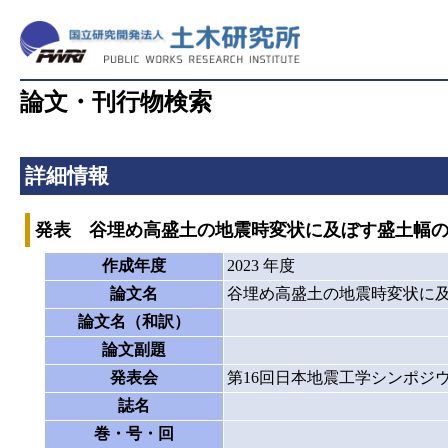
論文・刊行物検索
詳細情報
発表 谷埋め高盛土の地震時変状に及ぼす盛土幅
作成年度
2023 年度
論文名
谷埋め高盛土の地震時変状に
論文名（和訳）
論文副題
発表会
第16回日本地震工学シンポジ
誌名
巻・号・回