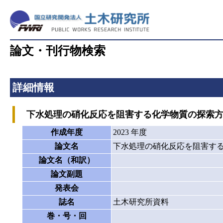
論文・刊行物検索
詳細情報
下水処理の硝化反応を阻害する化学物質の探索方
作成年度
2023 年度
論文名
下水処理の硝化反応を阻害す
論文名（和訳）
論文副題
発表会
誌名
土木研究所資料
巻・号・回