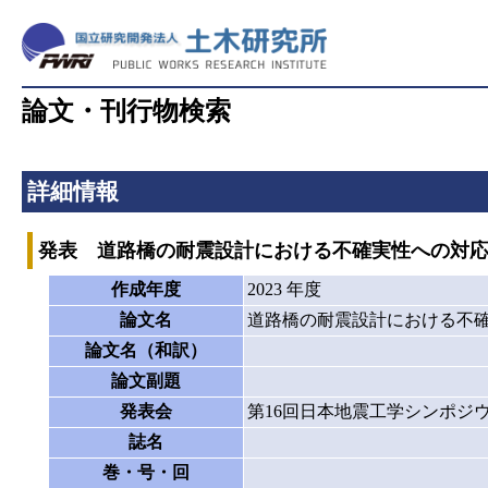
論文・刊行物検索
詳細情報
発表 道路橋の耐震設計における不確実性への対
作成年度
2023 年度
論文名
道路橋の耐震設計における不
論文名（和訳）
論文副題
発表会
第16回日本地震工学シンポジ
誌名
巻・号・回