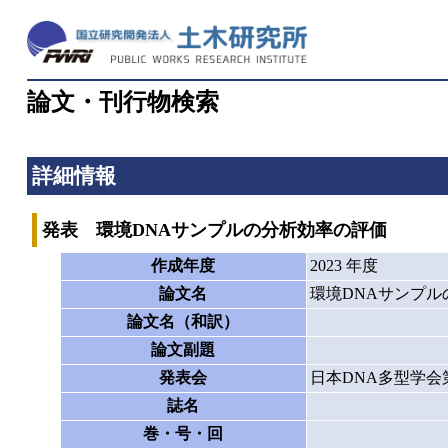
論文・刊行物検索
詳細情報
発表 環境DNAサンプルの分析効率の評価
作成年度
2023 年度
論文名
環境DNAサンプル
論文名（和訳）
論文副題
発表会
日本DNA多型学会
誌名
巻・号・回