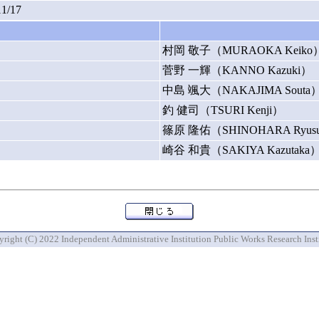
11/17
村岡 敬子（MURAOKA Keiko
菅野 一輝（KANNO Kazuki）
中島 颯大（NAKAJIMA Souta
釣 健司（TSURI Kenji）
篠原 隆佑（SHINOHARA Ryus
崎谷 和貴（SAKIYA Kazutaka
right (C) 2022 Independent Administrative Institution Public Works Research Inst