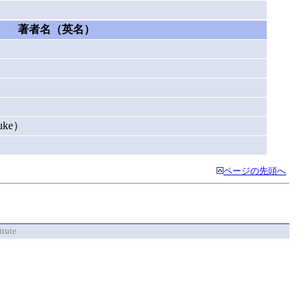
著者名（英名）
）
）
uke）
）
ページの先頭へ
itute