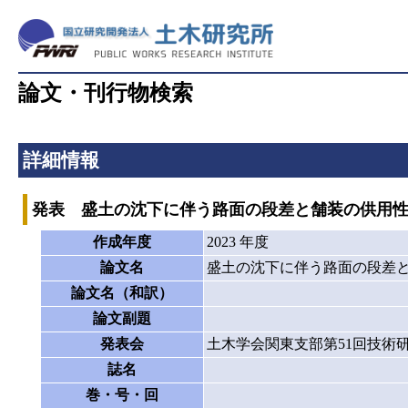
論文・刊行物検索
詳細情報
発表 盛土の沈下に伴う路面の段差と舗装の供用
作成年度
2023 年度
論文名
盛土の沈下に伴う路面の段差
論文名（和訳）
論文副題
発表会
土木学会関東支部第51回技術
誌名
巻・号・回