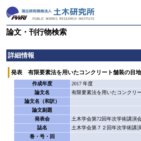
論文・刊行物検索
詳細情報
発表 有限要素法を用いたコンクリート舗装の目
作成年度
2017 年度
論文名
有限要素法を用いたコンクリ
論文名（和訳）
論文副題
発表会
土木学会第72回年次学術講演
誌名
土木学会第７２回年次学術講
巻・号・回