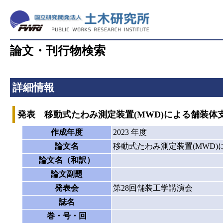
論文・刊行物検索
詳細情報
発表 移動式たわみ測定装置(MWD)による舗装体
作成年度
2023 年度
論文名
移動式たわみ測定装置(MWD
論文名（和訳）
論文副題
発表会
第28回舗装工学講演会
誌名
巻・号・回