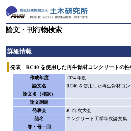
論文・刊行物検索
詳細情報
発表 RC40 を使用した再生骨材コンクリートの性
作成年度
2024 年度
論文名
RC40 を使用した再生骨材コ
論文名（和訳）
論文副題
発表会
JCI年次大会
誌名
コンクリート工学年次論文集
巻・号・回