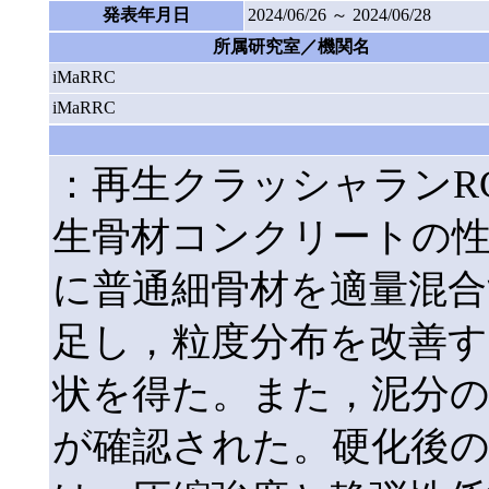
発表年月日
2024/06/26 ～ 2024/06/28
所属研究室／機関名
iMaRRC
iMaRRC
：再生クラッシャランRC
生骨材コンクリートの性
に普通細骨材を適量混合
足し，粒度分布を改善
状を得た。また，泥分の
が確認された。硬化後