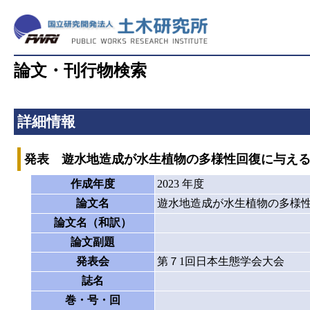
論文・刊行物検索
詳細情報
発表 遊水地造成が水生植物の多様性回復に与え
作成年度
2023 年度
論文名
遊水地造成が水生植物の多様
論文名（和訳）
論文副題
発表会
第７1回日本生態学会大会
誌名
巻・号・回