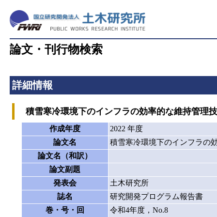
論文・刊行物検索
詳細情報
積雪寒冷環境下のインフラの効率的な維持管理技
作成年度
2022 年度
論文名
積雪寒冷環境下のインフラの
論文名（和訳）
論文副題
発表会
土木研究所
誌名
研究開発プログラム報告書
巻・号・回
令和4年度，No.8