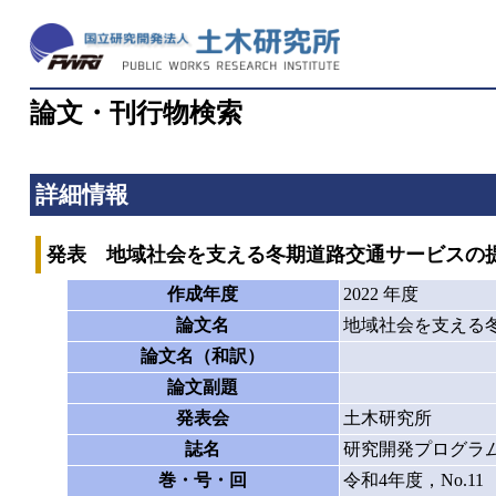
論文・刊行物検索
詳細情報
発表 地域社会を支える冬期道路交通サービスの
作成年度
2022 年度
論文名
地域社会を支える
論文名（和訳）
論文副題
発表会
土木研究所
誌名
研究開発プログラ
巻・号・回
令和4年度，No.11