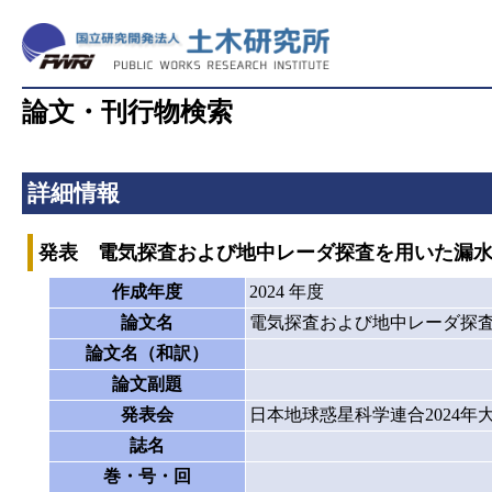
論文・刊行物検索
詳細情報
発表 電気探査および地中レーダ探査を用いた漏
作成年度
2024 年度
論文名
電気探査および地中レーダ探
論文名（和訳）
論文副題
発表会
日本地球惑星科学連合2024年
誌名
巻・号・回