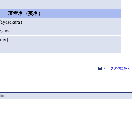
著者名（英名）
 Jayasekara）
hiyama）
smy）
）
】
ページの先頭へ
itute