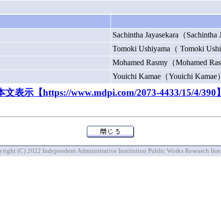
Sachintha Jayasekara（Sachintha
Tomoki Ushiyama（ Tomoki Us
Mohamed Rasmy（Mohamed Ra
Youichi Kamae（Youichi Kamae
本文表示【https://www.mdpi.com/2073-4433/15/4/390
right (C) 2022 Independent Administrative Institution Public Works Research Inst