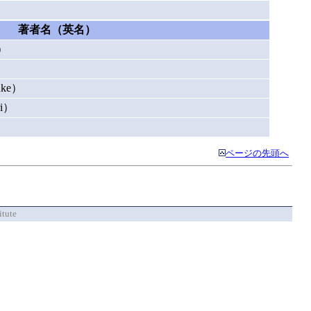
著者名（英名）
）
ke）
i）
）
ページの先頭へ
itute