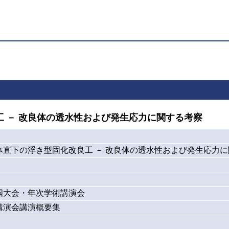
 － 改良体の透水性および発生応力に関する考察
体直下の浮き型固化改良工 － 改良体の透水性および発生応力
国大会・年次学術講演会
講演会講演概要集