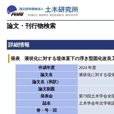
論文・刊行物検索
詳細情報
発表 液状化に対する堤体直下の浮き型固化改良工
作成年度
2024 年度
論文名
液状化に対する堤
論文名（和訳）
論文副題
発表会
第79回土木学会全
誌名
土木学会年次学術
巻・号・回