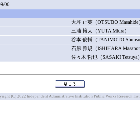
09/06
大坪 正英（OTSUBO Masahide
三浦 裕太（YUTA Miura）
谷本 俊輔（TANIMOTO Shunsu
石原 雅規（ISHIHARA Masanor
佐々木 哲也（SASAKI Tetsuya
right (C) 2022 Independent Administrative Institution Public Works Research Inst