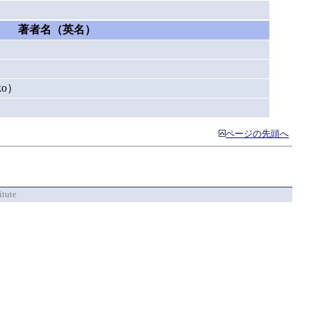
著者名（英名）
）
ko）
ページの先頭へ
itute