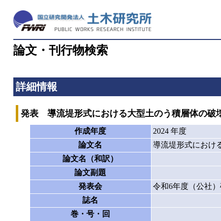
論文・刊行物検索
詳細情報
発表 導流堤形式における大型土のう積層体の破
作成年度
2024 年度
論文名
導流堤形式におけ
論文名（和訳）
論文副題
発表会
令和6年度（公社
誌名
巻・号・回