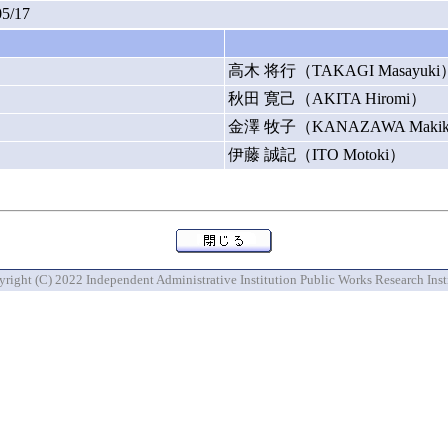
05/17
高木 将行（TAKAGI Masayuki
秋田 寛己（AKITA Hiromi）
金澤 牧子（KANAZAWA Maki
伊藤 誠記（ITO Motoki）
right (C) 2022 Independent Administrative Institution Public Works Research Inst