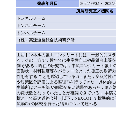
発表年月日
2024/09/02 ～ 2024/
所属研究室／機関名
トンネルチーム
トンネルチーム
トンネルチーム
（株）高速道路総合技術研究所
山岳トンネルの覆工コンクリートには，一般的にスラン
る．その一方で，近年では生産性向上や品質向上等を目
例 がある．既往の研究では，中流コンクリート覆工の
面形状，材料強度等をパラメータとした覆工の耐荷力
性を有する ことを確認している2)．また，変状特
や対策区分評価による整理3)を行ってきた．具体的
生箇所はアーチ部 や側壁が多い結果であった．また
の変状数となっていたことが確認できている． 本稿
標として高速道路会社（以下，NEXCO）で標準的に使
流動Co の比較を行った結果について述べる．