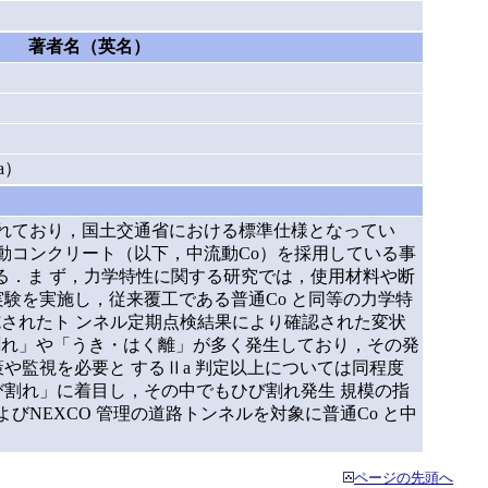
著者名（英名）
a）
用されており，国土交通省における標準仕様となってい
流動コンクリート（以下，中流動Co）を採用している事
る．ま ず，力学特性に関する研究では，使用材料や断
験を実施し，従来覆工である普通Co と同等の力学特
施されたト ンネル定期点検結果により確認された変状
割れ」や「うき・はく離」が多く発生しており，その発
や監視を必要と するⅡa 判定以上については同程度
割れ」に着目し，その中でもひび割れ発生 規模の指
びNEXCO 管理の道路トンネルを対象に普通Co と中
ページの先頭へ