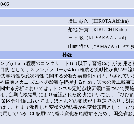
09/06
廣田 彰久（HIROTA Akihisa）
菊地 浩貴（KIKUCHI Koki）
日下 敦（KUSAKA Atsushi）
山﨑 哲也（YAMAZAKI Tetsuy
抄録
プが15cm 程度のコンクリート1)（以下，普通Co）が使 
的 として，スランプフローが40cm 程度と流動性が良い中
力学特性や変状特性に関する分析が実施例えば2，3)されてい
や破壊メカニ ズムへの影響を把握するため，実大の覆工載荷実
性に関する分析においては，トンネル定期点検要領に基づいて実
には，定期点検結果 により確認された変状においては，「ひび
対策区分評価においては，ほとんどの変状がⅠ判定であり，対策
では，これまで整理した変状分析結果から変状項目として「ひび
用しているTCI を用いて経時変化を確認するため， 国交省およ