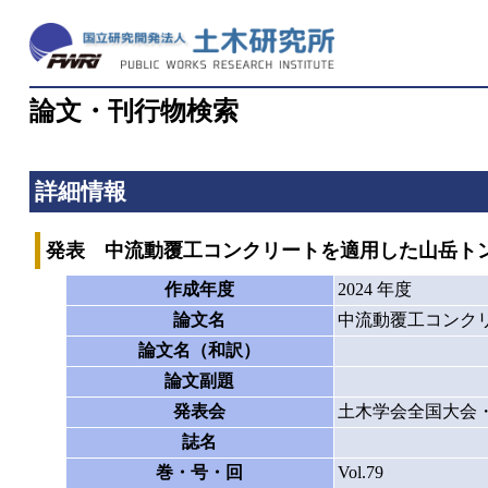
論文・刊行物検索
詳細情報
発表 中流動覆工コンクリートを適用した山岳ト
作成年度
2024 年度
論文名
中流動覆工コンク
論文名（和訳）
論文副題
発表会
土木学会全国大会・
誌名
巻・号・回
Vol.79