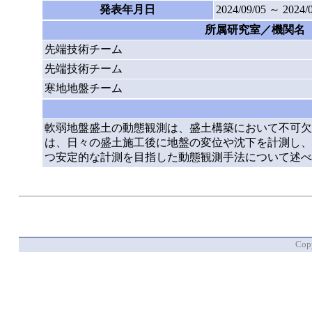
発表年月日
2024/09/05 ～ 2024/
所属研究室／機関名
先端技術チーム
先端技術チーム
寒地地盤チーム
軟弱地盤盛土の動態観測は、盛土構築において不可欠
は、日々の盛土施工後に地盤の変位や沈下を計測し、
つ安定的な計測を目指した動態観測手法について述べ
Copy