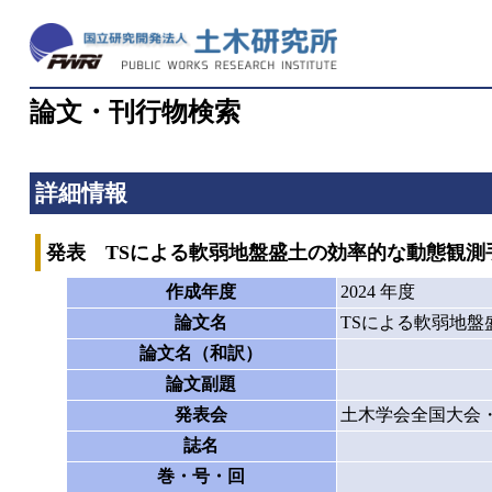
論文・刊行物検索
詳細情報
発表 TSによる軟弱地盤盛土の効率的な動態観測
作成年度
2024 年度
論文名
TSによる軟弱地
論文名（和訳）
論文副題
発表会
土木学会全国大会
誌名
巻・号・回