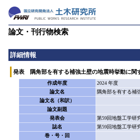
論文・刊行物検索
詳細情報
発表 隅角部を有する補強土壁の地震時挙動に関
作成年度
2024 年度
論文名
隅角部を有する補
論文名（和訳）
論文副題
発表会
第59回地盤工学研
誌名
第59回地盤工学研
巻・号・回