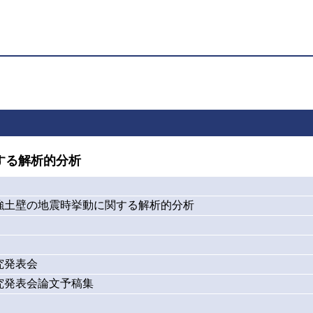
する解析的分析
強土壁の地震時挙動に関する解析的分析
究発表会
究発表会論文予稿集