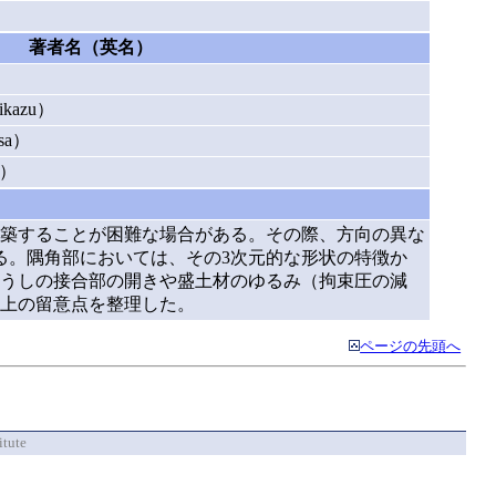
著者名（英名）
kazu）
sa）
i）
築することが困難な場合がある。その際、方向の異な
る。隅角部においては、その3次元的な形状の特徴か
うしの接合部の開きや盛土材のゆるみ（拘束圧の減
上の留意点を整理した。
ページの先頭へ
itute