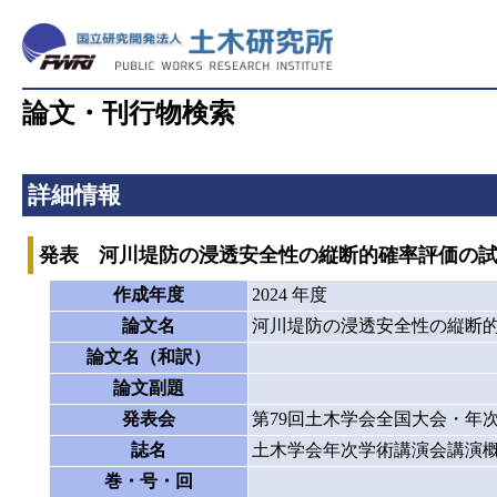
論文・刊行物検索
詳細情報
発表 河川堤防の浸透安全性の縦断的確率評価の試
作成年度
2024 年度
論文名
河川堤防の浸透安全性の縦断的
論文名（和訳）
論文副題
発表会
第79回土木学会全国大会・年
誌名
土木学会年次学術講演会講演
巻・号・回