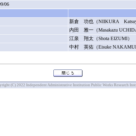
09/06
新倉 功也（NIIKURA Katsu
内田 雅一（Masakazu UCHI
江泉 翔太（Shota EIZUMI）
中村 英佑（Eisuke NAKAMU
right (C) 2022 Independent Administrative Institution Public Works Research Inst