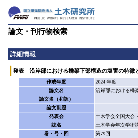
論文・刊行物検索
詳細情報
発表 沿岸部における橋梁下部構造の塩害の特徴
作成年度
2024 年度
論文名
沿岸部における橋
論文名（和訳）
論文副題
発表会
土木学会全国大会
誌名
土木学会年次学術
巻・号・回
第79回