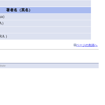
著者名（英名）
ya）
DA）
RA ）
ページの先頭へ
itute