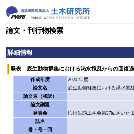
論文・刊行物検索
詳細情報
発表 底生動物群集における渇水撹乱からの回復
作成年度
2024 年度
論文名
底生動物群集における渇水撹
論文名（和訳）
論文副題
発表会
応用生態工学会第27回さいた
誌名
巻・号・回