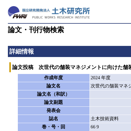
論文・刊行物検索
詳細情報
論文投稿 次世代の舗装マネジメントに向けた舗
作成年度
2024 年度
論文名
次世代の舗装マネ
論文名（和訳）
論文副題
発表会
誌名
土木技術資料
巻・号・回
66 9