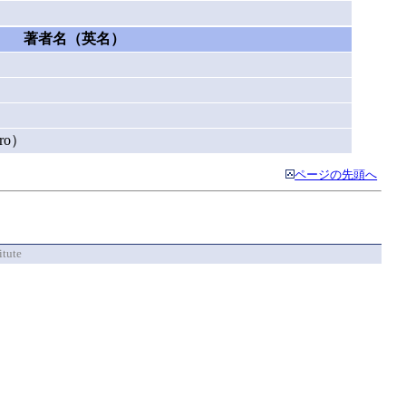
著者名（英名）
ro）
ページの先頭へ
itute