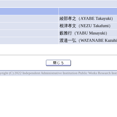
綾部孝之（AYABE Takayuki）
根津孝文（NEZU Takafumi）
藪雅行（YABU Masayuki）
渡邉一弘（WATANABE Kazuhi
right (C) 2022 Independent Administrative Institution Public Works Research Inst