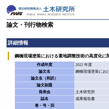
論文・刊行物検索
詳細情報
鋼橋現場塗装における素地調整技術の高度化に
作成年度
2022 年度
論文名
鋼橋現場塗装にお
論文名（和訳）
論文副題
発表会
土木研究所
誌名
成果報告書
巻・号・回