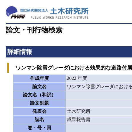
論文・刊行物検索
詳細情報
ワンマン除雪グレーダにおける効果的な道路付属
作成年度
2022 年度
論文名
ワンマン除雪グレーダにおけ
論文名（和訳）
論文副題
発表会
土木研究所
誌名
成果報告書
巻・号・回