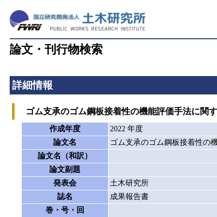
論文・刊行物検索
詳細情報
ゴム支承のゴム鋼板接着性の機能評価手法に関す
作成年度
2022 年度
論文名
ゴム支承のゴム鋼板接着性の
論文名（和訳）
論文副題
発表会
土木研究所
誌名
成果報告書
巻・号・回