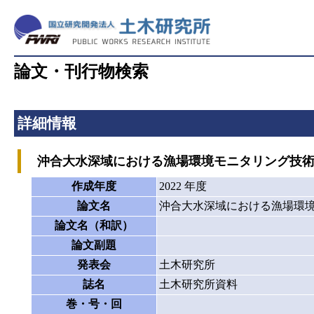
論文・刊行物検索
詳細情報
沖合大水深域における漁場環境モニタリング技術
作成年度
2022 年度
論文名
沖合大水深域における漁場環
論文名（和訳）
論文副題
発表会
土木研究所
誌名
土木研究所資料
巻・号・回