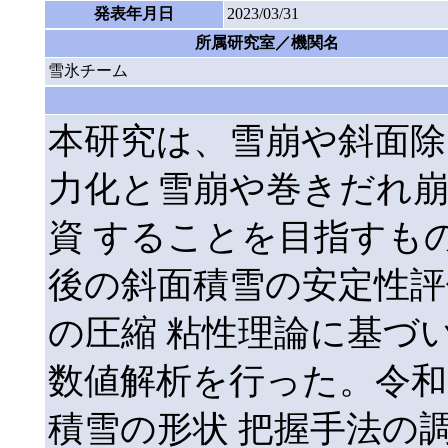
発表年月日
2023/03/31
所属研究室／機関名
雪氷チーム
本研究は、雪崩や斜面除
力化と雪崩や巻きだれ
資 することを目指すも
後の斜面積雪の安定性評
の圧縮 粘性理論に基づ
数値解析を行った。令和
積雪の形状 把握手法の