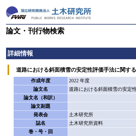
論文・刊行物検索
詳細情報
道路における斜面積雪の安定性評価手法に関する
作成年度
2022 年度
論文名
道路における斜面積雪の安定
論文名（和訳）
論文副題
発表会
土木研究所
誌名
土木研究所資料
巻・号・回