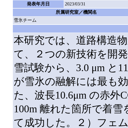
発表年月日
2023/03/31
所属研究室／機関名
雪氷チーム
本研究では、道路構造物
て、２つの新技術を開発
雪試験から、3.0 μm と
が雪氷の融解には最も
た、波長10.6μm の赤
100m 離れた箇所で着
て成功した。２）フェ