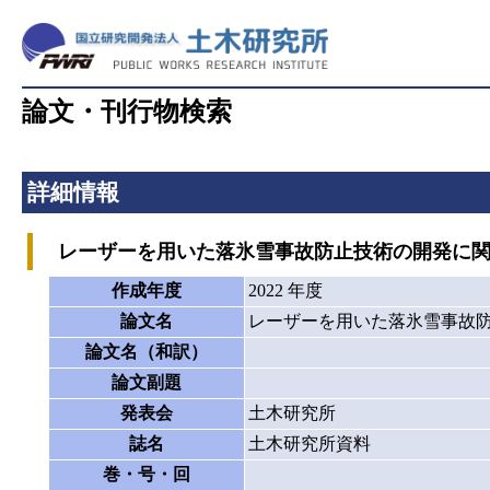
論文・刊行物検索
詳細情報
レーザーを用いた落氷雪事故防止技術の開発に関
作成年度
2022 年度
論文名
レーザーを用いた落氷雪事故
論文名（和訳）
論文副題
発表会
土木研究所
誌名
土木研究所資料
巻・号・回