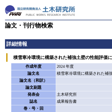
論文・刊行物検索
詳細情報
積雪寒冷環境に構築された補強土壁の性能評価に
作成年度
2024 年度
論文名
積雪寒冷環境に構築された補
論文名（和訳）
論文副題
発表会
土木研究所
誌名
成果報告書
巻・号・回