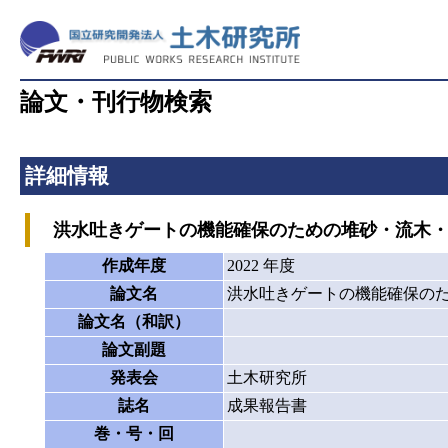
論文・刊行物検索
詳細情報
洪水吐きゲートの機能確保のための堆砂・流木・
作成年度
2022 年度
論文名
洪水吐きゲートの機能確保の
論文名（和訳）
論文副題
発表会
土木研究所
誌名
成果報告書
巻・号・回