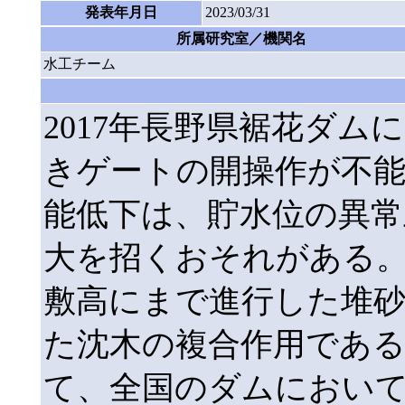
発表年月日
2023/03/31
所属研究室／機関名
水工チーム
2017年長野県裾花ダ
きゲートの開操作が不
能低下は、貯水位の異常
大を招くおそれがある
敷高にまで進行した堆
た沈木の複合作用であ
て、全国のダムにおい