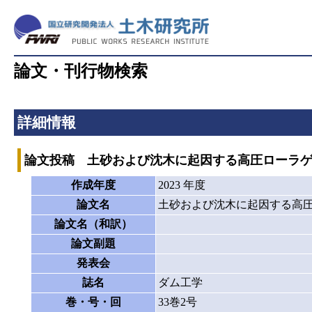
論文・刊行物検索
詳細情報
論文投稿 土砂および沈木に起因する高圧ローラ
作成年度
2023 年度
論文名
土砂および沈木に起因する高
論文名（和訳）
論文副題
発表会
誌名
ダム工学
巻・号・回
33巻2号