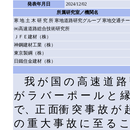
発表年月日
2024/12/02
所属研究室／機関名
寒 地 土 木 研 究 所 寒地道路研究グループ 寒地交通チ
㈱高速道路総合技術研究所
ＪＦＥ建材（株）
神鋼建材工業（株）
東京製綱（株）
日鐵住金建材（株）
我 が 国 の 高 速 道 路 
が ラ バ ー ポ ー ル と 縁
で、正 面衝 突 事 故 が 起
の 重 大 事 故 に 至 る こ