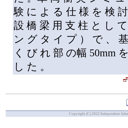
験 に よ る 仕 様 を 検 
設 橋 梁 用 支 柱 と し 
ン グ タ イ プ ） で 、 基
く び れ 部 の幅 50mm を
し た 。
Copyright (C) 2022 Independent Admin