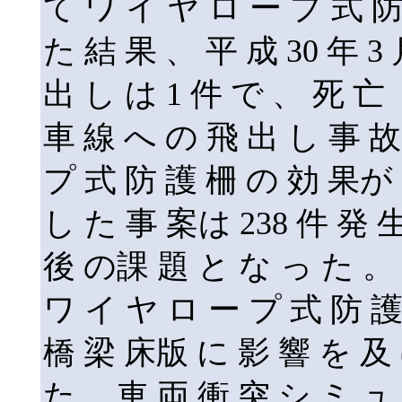
て ワ イ ヤ ロ ー プ 式 防
た 結 果 、 平 成 30 年 
出 し は 1 件 で 、 死 亡
車 線 へ の 飛 出 し 事 故
プ 式 防 護 柵 の 効 果が
し た 事 案は 238 件 発 
後 の課 題 と な っ た 。
ワ イ ヤ ロ ー プ 式 防 護
橋 梁 床版 に 影 響 を 及 
た 。車 両 衝 突 シ ミ ュ