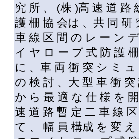
究 所 、 (株 )高 速 道 路
護 柵 協 会は 、共 同 研 
車 線 区 間 の レ ー ン 
イ ヤ ロ ー プ 式 防 護 柵
に 、車 両 衝 突 シ ミ ュ 
の 検 討 、大 型 車 衝 突 
か ら 最 適 な 仕 様 を 
速 道 路 暫 定 二 車 線 区 
て 、 幅 員 構成 を 変 え