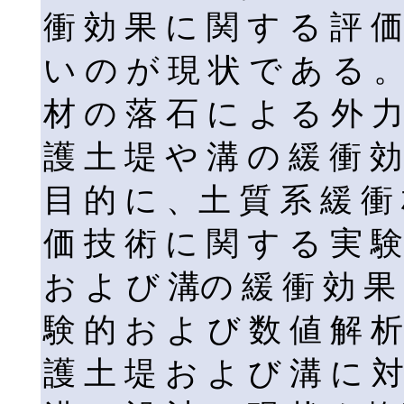
衝 効 果 に 関 す る 評 価
い の が 現 状 で あ る 
材 の 落 石 に よ る 外 力
護 土 堤 や 溝 の 緩 衝 効
目 的 に 、土 質 系 緩 衝
価 技 術 に 関 す る 実 験
お よ び 溝の 緩 衝 効 果 
験 的 お よ び 数 値 解 
護 土 堤 お よ び 溝 に 