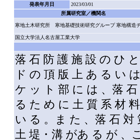
発表年月日
2023/03/01
所属研究室／機関名
寒地土木研究所 寒地基礎技術研究グループ 寒地構造
国立大学法人名古屋工業大学
落 石 防 護 施 設 の ひ と
ド の 頂 版 上 あ る い は
ケ ッ ト 部 に は 、落 石 
る た め に 土 質 系 材 料
い る 。ま た 、落 石 対 
土 堤・溝 があ る が 、こ