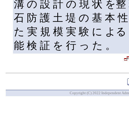
溝 の 設 計 の 現 状 を整
石 防 護 土 堤 の 基 本 性
た 実 規 模 実 験 に よる 
能 検 証 を 行 っ た 。
Copyright (C) 2022 Independent Admin