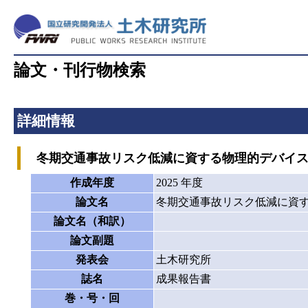
論文・刊行物検索
詳細情報
冬期交通事故リスク低減に資する物理的デバイス
作成年度
2025 年度
論文名
冬期交通事故リスク低減に資
論文名（和訳）
論文副題
発表会
土木研究所
誌名
成果報告書
巻・号・回