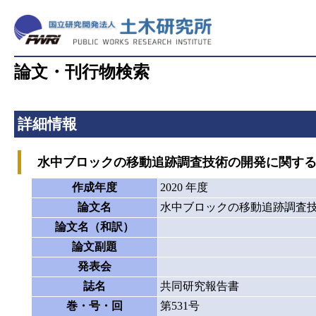
論文・刊行物検索
詳細情報
水中ブロックの移動追跡調査技術の開発に関する
作成年度
2020 年度
論文名
水中ブロックの移動追跡調査
論文名（和訳）
論文副題
発表会
誌名
共同研究報告書
巻・号・回
第531号