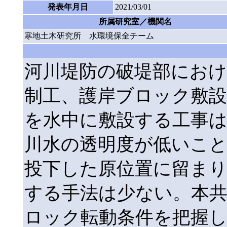
発表年月日
2021/03/01
所属研究室／機関名
寒地土木研究所 水環境保全チーム
河川堤防の破堤部におけ
制工、護岸ブロック敷
を水中に敷設する工事
川水の透明度が低いこ
投下した原位置に留ま
する手法は少ない。本共
ロック転動条件を把握