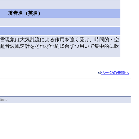
著者名（英名）
雪現象は大気乱流による作用を強く受け、時間的・空
超音波風速計をそれぞれ約15台ずつ用いて集中的に吹
ページの先頭へ
itute