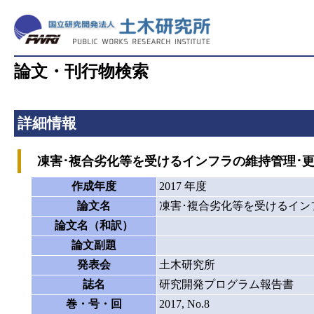
論文・刊行物検索
詳細情報
凍害･複合劣化等を受けるインフラの維持管理･
作成年度
2017 年度
論文名
凍害･複合劣化等を受けるイン
論文名（和訳）
論文副題
発表会
土木研究所
誌名
研究開発プログラム報告書
巻・号・回
2017, No.8