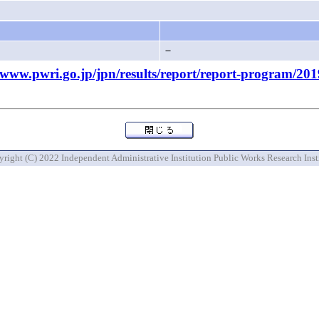
－
.pwri.go.jp/jpn/results/report/report-program/201
right (C) 2022 Independent Administrative Institution Public Works Research Inst