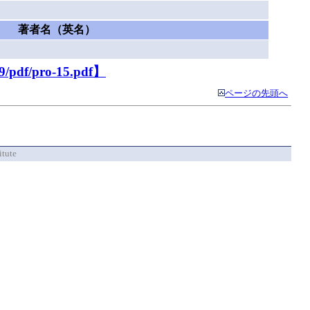
著者名（英名）
9/pdf/pro-15.pdf】
ページの先頭へ
itute