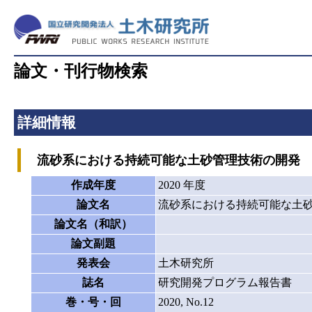
論文・刊行物検索
詳細情報
流砂系における持続可能な土砂管理技術の開発
作成年度
2020 年度
論文名
流砂系における持続可能な土
論文名（和訳）
論文副題
発表会
土木研究所
誌名
研究開発プログラム報告書
巻・号・回
2020, No.12