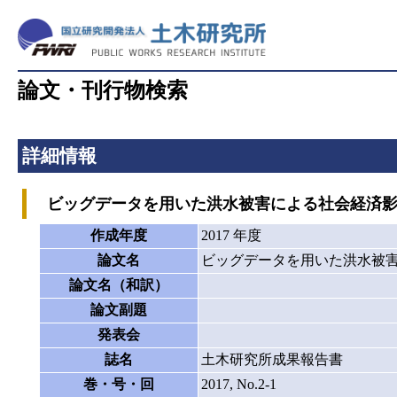
論文・刊行物検索
詳細情報
ビッグデータを用いた洪水被害による社会経済影
作成年度
2017 年度
論文名
ビッグデータを用いた洪水被
論文名（和訳）
論文副題
発表会
誌名
土木研究所成果報告書
巻・号・回
2017, No.2-1