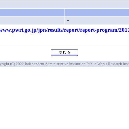
－
pwri.go.jp/jpn/results/report/report-program/201
right (C) 2022 Independent Administrative Institution Public Works Research Inst