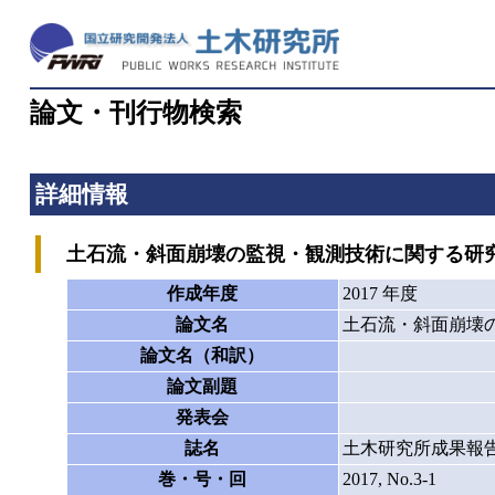
論文・刊行物検索
詳細情報
土石流・斜面崩壊の監視・観測技術に関する研
作成年度
2017 年度
論文名
土石流・斜面崩壊
論文名（和訳）
論文副題
発表会
誌名
土木研究所成果報
巻・号・回
2017, No.3-1