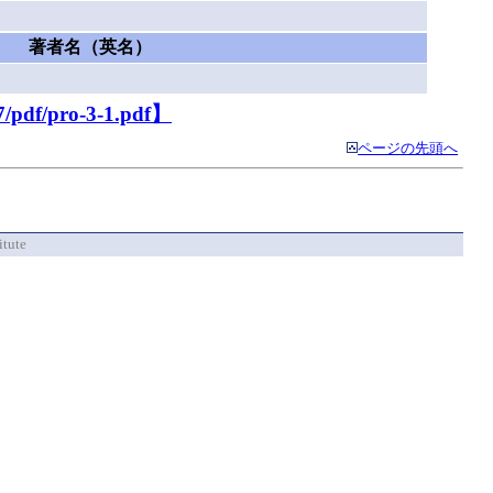
著者名（英名）
7/pdf/pro-3-1.pdf】
ページの先頭へ
itute