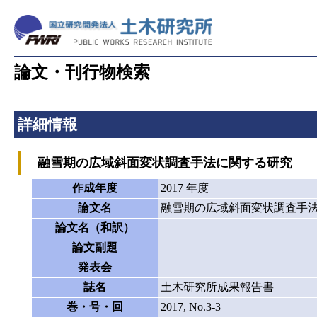
論文・刊行物検索
詳細情報
融雪期の広域斜面変状調査手法に関する研究
作成年度
2017 年度
論文名
融雪期の広域斜面変状調査手
論文名（和訳）
論文副題
発表会
誌名
土木研究所成果報告書
巻・号・回
2017, No.3-3