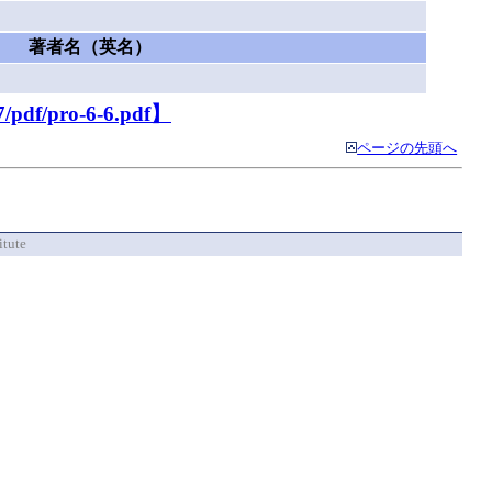
著者名（英名）
7/pdf/pro-6-6.pdf】
ページの先頭へ
itute