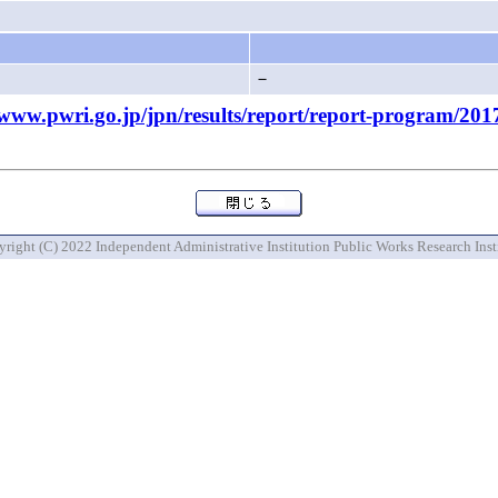
－
pwri.go.jp/jpn/results/report/report-program/201
right (C) 2022 Independent Administrative Institution Public Works Research Inst