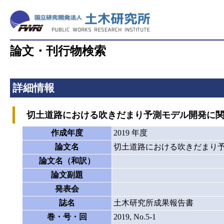
論文・刊行物検索
詳細情報
切土道路における吹きだまり予測モデル開発に関
作成年度
2019 年度
論文名
切土道路における吹きだまり
論文名（和訳）
論文副題
発表会
誌名
土木研究所成果報告書
巻・号・回
2019, No.5-1